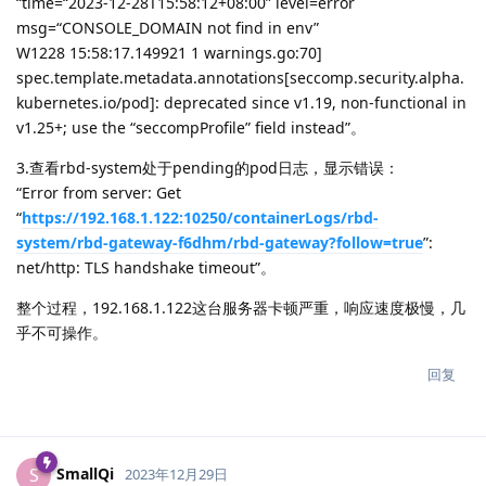
“time=“2023-12-28T15:58:12+08:00” level=error
msg=“CONSOLE_DOMAIN not find in env”
W1228 15:58:17.149921 1 warnings.go:70]
spec.template.metadata.annotations[seccomp.security.alpha.
kubernetes.io/pod]: deprecated since v1.19, non-functional in
v1.25+; use the “seccompProfile” field instead”。
3.查看rbd-system处于pending的pod日志，显示错误：
“Error from server: Get
“
https://192.168.1.122:10250/containerLogs/rbd-
system/rbd-gateway-f6dhm/rbd-gateway?follow=true
”:
net/http: TLS handshake timeout”。
整个过程，192.168.1.122这台服务器卡顿严重，响应速度极慢，几
乎不可操作。
回复
SmallQi
S
2023年12月29日