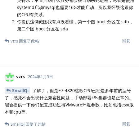
英特尔，不管启动什么服务都会被自动杀死进程，尽管是使用
systemd启动mysql也需要16G才能启动。所以我怀疑这跟你
的CPU有关系。
你提供这俩截图我有点没看懂，第一个图 boot 分区在 sdb，
第二个图 boot 分区在 sda
回复
vzrs
回复了此帖
vzrs
2024年1月3日
SmallQi
了解了，但是E7-4820这款CPU已经是多年前的型号
了，感觉不会出现什么兼容性问题，手动部署k8s集群也是正常的。
能否提供一下你们配置成功过得VMware环境参数，比如包括esxi版
本和cpu等。
回复
SmallQi
回复了此帖