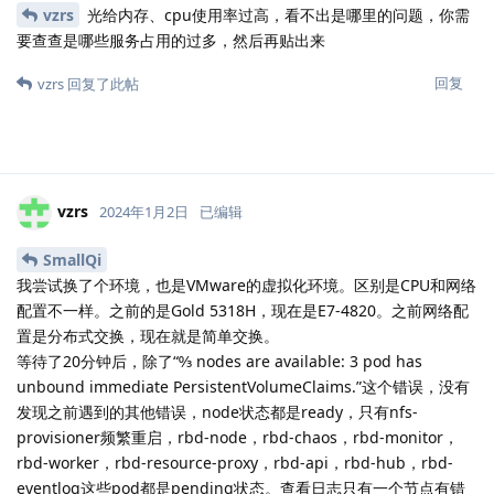
vzrs
光给内存、cpu使用率过高，看不出是哪里的问题，你需
要查查是哪些服务占用的过多，然后再贴出来
回复
vzrs
回复了此帖
vzrs
2024年1月2日
已编辑
SmallQi
我尝试换了个环境，也是VMware的虚拟化环境。区别是CPU和网络
配置不一样。之前的是Gold 5318H，现在是E7-4820。之前网络配
置是分布式交换，现在就是简单交换。
等待了20分钟后，除了“↉ nodes are available: 3 pod has
unbound immediate PersistentVolumeClaims.”这个错误，没有
发现之前遇到的其他错误，node状态都是ready，只有nfs-
provisioner频繁重启，rbd-node，rbd-chaos，rbd-monitor，
rbd-worker，rbd-resource-proxy，rbd-api，rbd-hub，rbd-
eventlog这些pod都是pending状态。查看日志只有一个节点有错