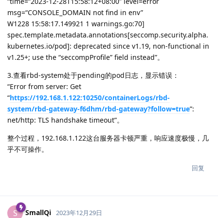
“time=“2023-12-28T15:58:12+08:00” level=error
msg=“CONSOLE_DOMAIN not find in env”
W1228 15:58:17.149921 1 warnings.go:70]
spec.template.metadata.annotations[seccomp.security.alpha.
kubernetes.io/pod]: deprecated since v1.19, non-functional in
v1.25+; use the “seccompProfile” field instead”。
3.查看rbd-system处于pending的pod日志，显示错误：
“Error from server: Get
“
https://192.168.1.122:10250/containerLogs/rbd-
system/rbd-gateway-f6dhm/rbd-gateway?follow=true
”:
net/http: TLS handshake timeout”。
整个过程，192.168.1.122这台服务器卡顿严重，响应速度极慢，几
乎不可操作。
回复
SmallQi
S
2023年12月29日