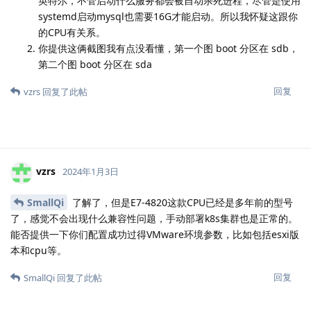
英特尔，不管启动什么服务都会被自动杀死进程，尽管是使用
systemd启动mysql也需要16G才能启动。所以我怀疑这跟你
的CPU有关系。
你提供这俩截图我有点没看懂，第一个图 boot 分区在 sdb，
第二个图 boot 分区在 sda
回复
vzrs
回复了此帖
vzrs
2024年1月3日
SmallQi
了解了，但是E7-4820这款CPU已经是多年前的型号
了，感觉不会出现什么兼容性问题，手动部署k8s集群也是正常的。
能否提供一下你们配置成功过得VMware环境参数，比如包括esxi版
本和cpu等。
回复
SmallQi
回复了此帖