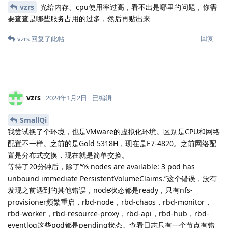
vzrs
光给内存、cpu使用率过高，看不出是哪里的问题，你需
要查查是哪些服务占用的过多，然后再贴出来
回复
vzrs
回复了此帖
vzrs
2024年1月2日
已编辑
SmallQi
我尝试换了个环境，也是VMware的虚拟化环境。区别是CPU和网络
配置不一样。之前的是Gold 5318H，现在是E7-4820。之前网络配
置是分布式交换，现在就是简单交换。
等待了20分钟后，除了“↉ nodes are available: 3 pod has
unbound immediate PersistentVolumeClaims.”这个错误，没有
发现之前遇到的其他错误，node状态都是ready，只有nfs-
provisioner频繁重启，rbd-node，rbd-chaos，rbd-monitor，
rbd-worker，rbd-resource-proxy，rbd-api，rbd-hub，rbd-
eventlog这些pod都是pending状态。查看日志只有一个节点有错