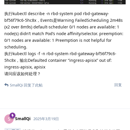
执行kubectl describe -n rbd-system pod rbd-gateway-
bf56f79c6-5hc8x，Events是Warning FailedScheduling 2m48s
(x2 over 8m9s) default-scheduler 0/1 nodes are available: 1
node(s) didn’t match Pod’s node affinity/selector. preemption:
0/1 nodes are available: 1 Preemption is not helpful for
scheduling.
执行kubectl logs -f -n rbd-system rbd-gateway-bf56f79c6-
5hc8x，输出Defaulted container “ingress-apisix” out of:
ingress-apisix, apisix
请问应该如何处理？
回复
SmallQi
回复了此帖
SmallQi
S
2025年3月19日