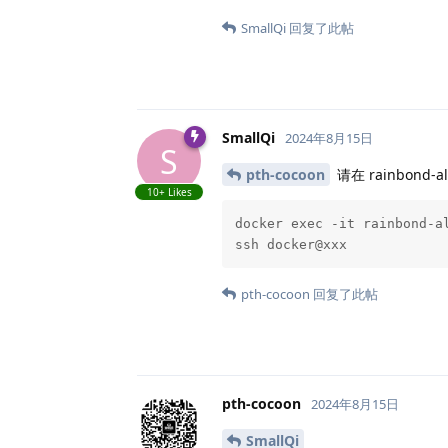
SmallQi
回复了此帖
SmallQi
2024年8月15日
S
pth-cocoon
请在 rainbond-a
10+
Likes
docker exec -it rainbond-al
ssh docker@xxx
pth-cocoon
回复了此帖
pth-cocoon
2024年8月15日
SmallQi