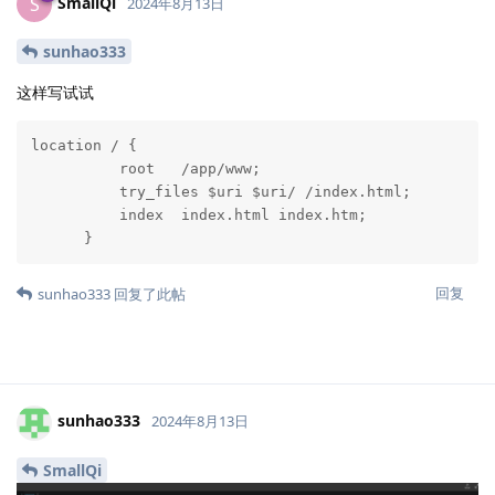
SmallQi
S
2024年8月13日
sunhao333
这样写试试
location / {

          root   /app/www;

          try_files $uri $uri/ /index.html;

          index  index.html index.htm;

      }
回复
sunhao333
回复了此帖
sunhao333
2024年8月13日
SmallQi