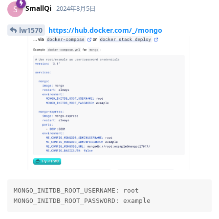
SmallQi
S
2024年8月5日
lw1570
https://hub.docker.com/_/mongo
MONGO_INITDB_ROOT_USERNAME: root

MONGO_INITDB_ROOT_PASSWORD: example