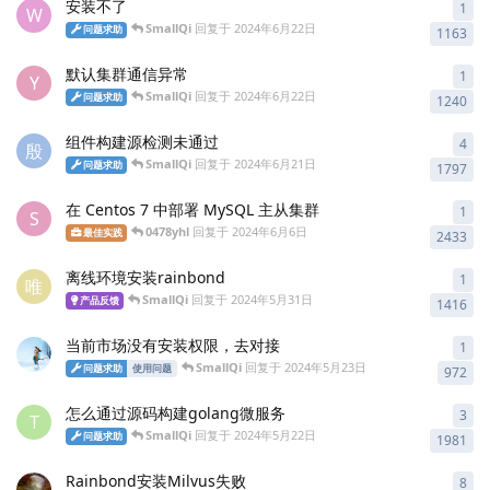
安装不了
1
1
条
W
SmallQi
回复于
2024年6月22日
问题求助
1163
默认集群通信异常
1
1
条
Y
SmallQi
回复于
2024年6月22日
问题求助
1240
组件构建源检测未通过
4
4
条
殷
SmallQi
回复于
2024年6月21日
问题求助
1797
在 Centos 7 中部署 MySQL 主从集群
1
1
条
S
0478yhl
回复于
2024年6月6日
最佳实践
2433
离线环境安装rainbond
1
1
条
唯
SmallQi
回复于
2024年5月31日
产品反馈
1416
当前市场没有安装权限，去对接
1
1
条
SmallQi
回复于
2024年5月23日
问题求助
使用问题
972
怎么通过源码构建golang微服务
3
3
条
T
SmallQi
回复于
2024年5月22日
问题求助
1981
Rainbond安装Milvus失败
8
8
条