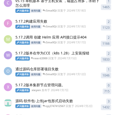
v5.15 单机版本 基于主机安装 ，磁盘占用多，求助下
1
1
条
C
怎么清理
1465
SmallQi
回复于
2024年7月18日
问题求助
使用问题
5.17.2构建应用失败
2
2
条
F
SmallQi
回复于
2024年7月18日
问题求助
使用问题
1123
5.17.2调用 创建 Helm 应用 API接口提示404
2
2
条
M
SmallQi
回复于
2024年7月17日
问题求助
使用问题
1166
5.17.2版本在华为CCE（k8s 1.28）上安装报错
2
2
条
W
ward2000
回复于
2024年7月15日
问题求助
1833
通过源码仓库部署项目失败
1
1
条
O
SmallQi
回复于
2024年7月12日
问题求助
使用问题
1046
5.17.2版本集群节点管理问题。
0
0
条
X
xiayan
发布于
2024年7月7日
问题求助
715
源码-软件包-上传jar包形式启动失败
3
3
条
qq2747412567
回复于
2024年7月2日
问题求助
使用问题
1432