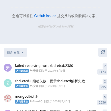
您也可以前往
GitHub Issues
提交反馈或搜索解决方案。
感谢您对社区的支持与理解
最新回复
failed resolving host rbd-etcd:2380
2
2
条
安
安静
回复于
2024年8月9日
问题求助
1173
rbd-etcd-0启动失败，提示rbd-etcd解析失败
2
2
条
Z
安静
回复于
2024年8月9日
问题求助
995
mongodb认证
5
5
条
SmallQi
回复于
2024年8月5日
问题求助
2556