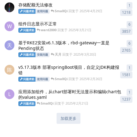
存储配额无法修改
1
1
条
SmallQi
回复于
2025年4月29日
问题求助
使用问题
1218
组件日志显示不正常
6
6
条
W
ward2000
回复于
2025年3月21日
问题求助
3857
基于RKE2安装v6.1.3版本，rbd-gateway一直是
6
6
条
天
Pending状态
2765
天月
回复于
2025年3月20日
问题求助
安装问题
v5.17.3版本 部署springBoot项目，自定义JDK构建报
1
1
条
陈
错
1581
SmallQi
回复于
2025年2月26日
问题求助
使用问题
应用添加组件，从chart部署时无法显示和编辑chart包
1
1
条
L
的values.yaml
1237
SmallQi
回复于
2025年2月21日
问题求助
加载更多