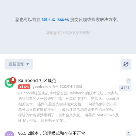
您也可以前往
GitHub Issues
提交反馈或搜索解决方案。
感谢您对社区的支持与理解
最新回复
Rainbond 社区规范
0
0
条
goodrain
发布于
2022年4月13日
公告
4131
Rainbond社区规范 本站是交流 Rainbond 的技术论坛，大家与
遇到问题的人一起研究问题、分享使用技巧、交流 Rainbond 及
相关技术。 遇到问题首先尝试搜索文档，一句话能解决的小问
题可以直接在微信群里问，最后才是考虑是否要在论坛发帖。
标题的命名要清晰明了，突出全文大意。 请善用 Markdown 及
HTML 排版。 请把帖子发在...
v6.5.2版本，治理模式和存储不正常
2
2
条
W