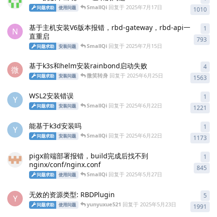
SmallQi
回复于
2025年7月17日
问题求助
使用问题
1010
基于主机安装V6版本报错，rbd-gateway，rbd-api一
1
1
条
N
直重启
793
SmallQi
回复于
2025年7月15日
问题求助
安装问题
基于k3s和helm安装rainbond启动失败
4
4
条
微
微笑转身
回复于
2025年6月25日
问题求助
安装问题
1563
WSL2安装错误
1
1
条
Y
SmallQi
回复于
2025年6月22日
问题求助
安装问题
1221
能基于k3d安装吗
1
1
条
Y
SmallQi
回复于
2025年6月22日
问题求助
安装问题
1173
pigx前端部署报错，build完成后找不到
1
1
条
nginx/conf/nginx.conf
845
SmallQi
回复于
2025年5月27日
问题求助
使用问题
无效的资源类型: RBDPlugin
5
5
条
Y
yunyuxue521
回复于
2025年5月23日
问题求助
使用问题
1991