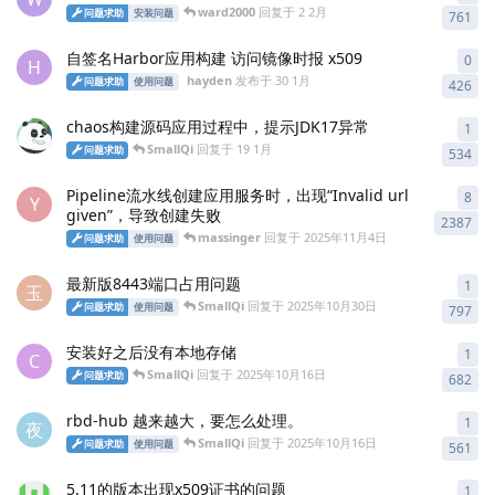
ward2000
回复于
2 2月
问题求助
安装问题
761
自签名Harbor应用构建 访问镜像时报 x509
0
0
条
H
hayden
发布于
30 1月
问题求助
使用问题
426
chaos构建源码应用过程中，提示JDK17异常
1
1
条
SmallQi
回复于
19 1月
问题求助
534
Pipeline流水线创建应用服务时，出现“Invalid url
8
8
条
Y
given”，导致创建失败
2387
massinger
回复于
2025年11月4日
问题求助
使用问题
最新版8443端口占用问题
1
1
条
玉
SmallQi
回复于
2025年10月30日
问题求助
使用问题
797
安装好之后没有本地存储
1
1
条
C
SmallQi
回复于
2025年10月16日
问题求助
682
rbd-hub 越来越大，要怎么处理。
1
1
条
夜
SmallQi
回复于
2025年10月16日
问题求助
使用问题
561
5.11的版本出现x509证书的问题
1
1
条